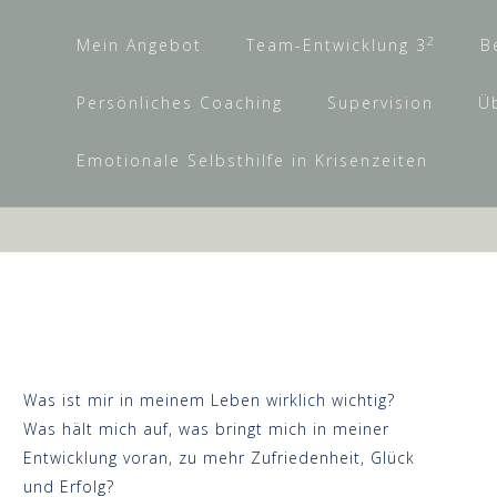
2
Mein Angebot
Team-Entwicklung 3
B
Persönliches Coaching
Supervision
Ü
Emotionale Selbsthilfe in Krisenzeiten
Was ist mir in meinem Leben wirklich wichtig?
Was hält mich auf, was bringt mich in meiner
Entwicklung voran, zu mehr Zufriedenheit, Glück
und Erfolg?