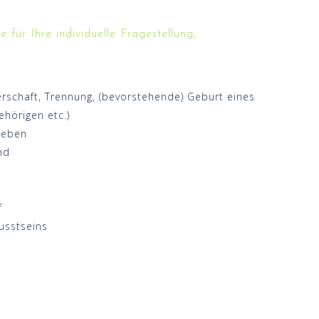
ür Ihre individuelle Fragestellung,
rschaft, Trennung, (bevorstehende) Geburt eines
ehörigen etc.)
sleben
nd
f
usstseins