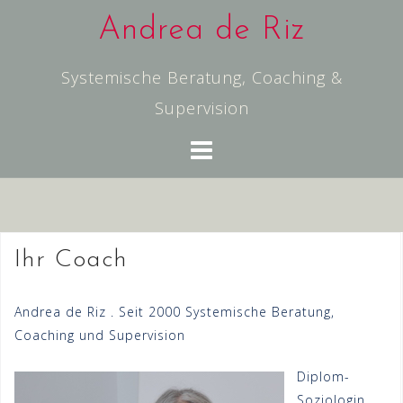
Skip
Andrea de Riz
to
content
Systemische Beratung, Coaching &
Supervision
Ihr Coach
Andrea de Riz . Seit 2000 Systemische Beratung,
Coaching und Supervision
Diplom-
Soziologin .