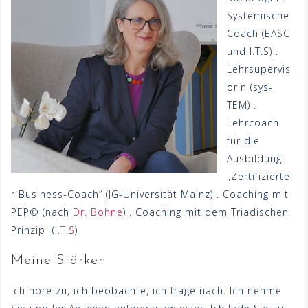
Systemische
Coach (EASC
und I.T.S) .
Lehrsupervis
orin (sys-
TEM) .
Lehrcoach
für die
Ausbildung
„Zertifizierte:
r Business-Coach“ (JG-Universität Mainz) . Coaching mit
PEP© (nach
Dr. Bohne
) . Coaching mit dem Triadischen
Prinzip (
I.T.S
)
Meine Stärken
Ich höre zu, ich beobachte, ich frage nach. Ich nehme