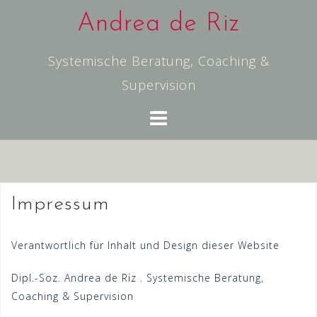
Skip
Andrea de Riz
to
content
Systemische Beratung, Coaching &
Supervision
Impressum
Verantwortlich für Inhalt und Design dieser Website
Dipl.-Soz. Andrea de Riz . Systemische Beratung,
Coaching & Supervision